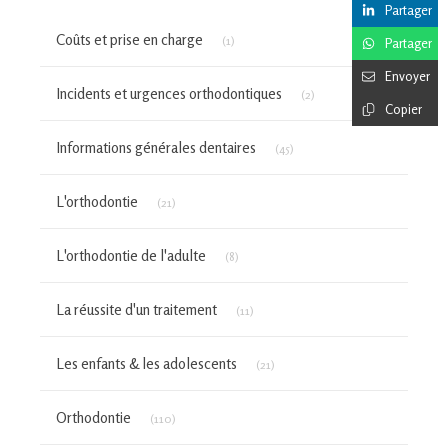
Partager
Articles Count
Coûts et prise en charge
(1)
Partager
Envoyer
Articles Count
Incidents et urgences orthodontiques
(2)
Copier
Articles Count
Informations générales dentaires
(45)
Articles Count
L'orthodontie
(21)
Articles Count
L'orthodontie de l'adulte
(8)
Articles Count
La réussite d'un traitement
(11)
Articles Count
Les enfants & les adolescents
(21)
Articles Count
Orthodontie
(110)