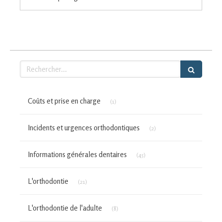
Rechercher
Articles Count
Coûts et prise en charge
(1)
Articles Count
Incidents et urgences orthodontiques
(2)
Articles Count
Informations générales dentaires
(45)
Articles Count
L'orthodontie
(21)
Articles Count
L'orthodontie de l'adulte
(8)