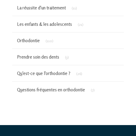
Articles Count
La réussite d'un traitement
(11)
Articles Count
Les enfants & les adolescents
(21)
Articles Count
Orthodontie
(110)
Articles Count
Prendre soin des dents
(3)
Articles Count
Qu'est-ce que l'orthodontie ?
(26)
Articles Count
Questions fréquentes en orthodontie
(7)